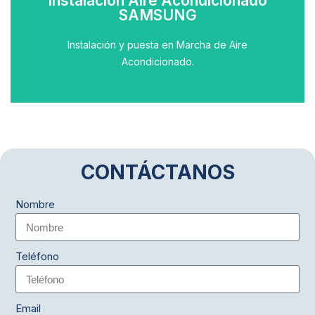
Instalación Aire Acondicionado
SAMSUNG
Solicitar Presupuesto con un Técnico
Instalar Aire Acondicionado
Instalación y puesta en Marcha de Aire
Acondicionado.
CONTÁCTANOS
Nombre
Teléfono
Email