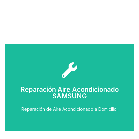
Llamar
Llamar y Solicitar Técnico
Reparación Aire Acondicionado
SAMSUNG
Acondicionado
Reparar Equipo de Aire
Reparación de Aire Acondicionado a Domicilio.