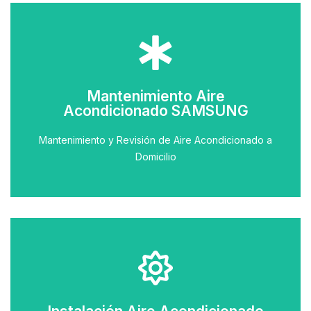
Llamar
Mantenimiento Aire
Solicitar Cita con un Técnico
Acondicionado SAMSUNG
Acondicionado
Mantenimiento y Revisión de Aire Acondicionado a
Mantenimiento de Aire
Domicilio
Llamar