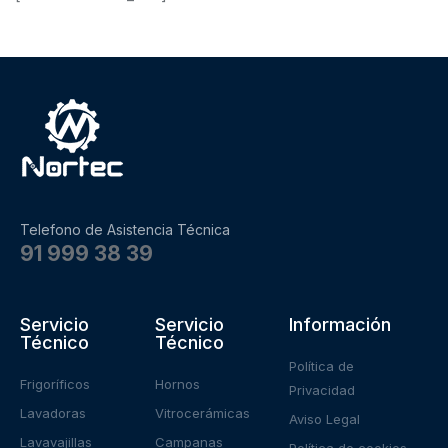
Telefono de Asistencia Técnica
91 999 38 39
Servicio
Servicio
Información
Técnico
Técnico
Política de
Frigoríficos
Hornos
Privacidad
Lavadoras
Vitrocerámicas
Aviso Legal
Lavavajillas
Campanas