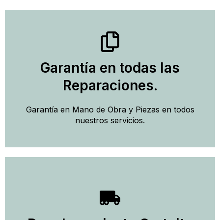
Llamar
Garantía en todas las
Llamar y Solicitar Técnico
Reparaciones.
Reparación de Calderas
Garantía en Mano de Obra y Piezas en todos
nuestros servicios.
Llamar