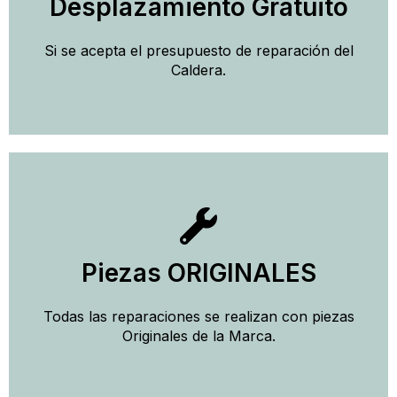
Desplazamiento Gratuito
Solicitar Cita con un Técnico
Si se acepta el presupuesto de reparación del
Desplazamiento Gratuito
Caldera.
Llamar
Piezas ORIGINALES
Solicitar Presupuesto con un Técnico
Todas las reparaciones se realizan con piezas
Piezas Originales
Originales de la Marca.