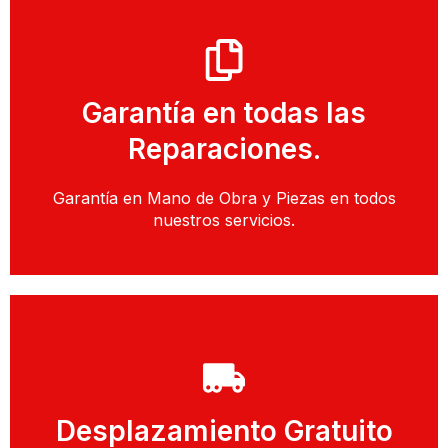
Llamar
Garantía en todas las
Llamar y Solicitar Técnico
Reparaciones.
Reparación de Frigoríficos
Garantía en Mano de Obra y Piezas en todos
nuestros servicios.
Llamar
Desplazamiento Gratuito
Solicitar Cita con un Técnico