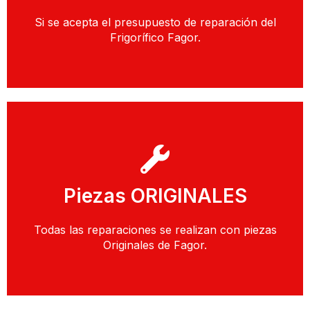
Si se acepta el presupuesto de reparación del
Desplazamiento Gratuito
Frigorífico Fagor.
Llamar
Piezas ORIGINALES
Solicitar Presupuesto con un Técnico
Todas las reparaciones se realizan con piezas
Piezas Originales
Originales de Fagor.