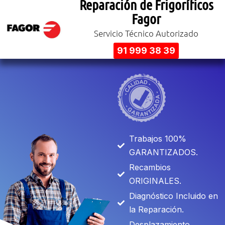
Reparación de Frigoríficos
Fagor
Servicio Técnico Autorizado
91 999 38 39
Trabajos 100%
GARANTIZADOS.
Recambios
ORIGINALES.
Diagnóstico Incluido en
la Reparación.
Desplazamiento