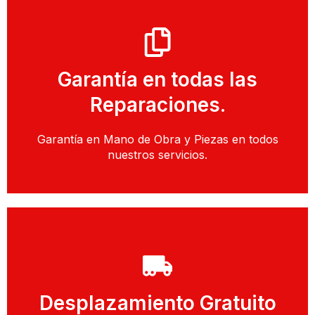
Llamar
Garantía en todas las
Llamar y Solicitar Técnico
Reparaciones.
Reparación de Lavadoras
Garantía en Mano de Obra y Piezas en todos
nuestros servicios.
Llamar
Desplazamiento Gratuito
Solicitar Cita con un Técnico