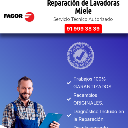
Reparación de Lavadoras
Miele
Servicio Técnico Autorizado
91 999 38 39
Trabajos 100%
GARANTIZADOS.
Recambios
ORIGINALES.
Diagnóstico Incluido en
la Reparación.
Desplazamiento