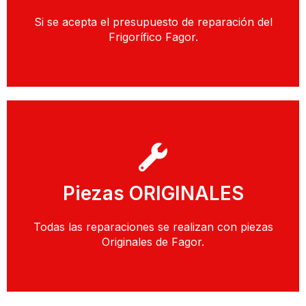
Si se acepta el presupuesto de reparación del
Desplazamiento Gratuito
Frigorífico Fagor.
Llamar
Piezas ORIGINALES
Solicitar Presupuesto con un Técnico
Todas las reparaciones se realizan con piezas
Piezas Originales
Originales de Fagor.