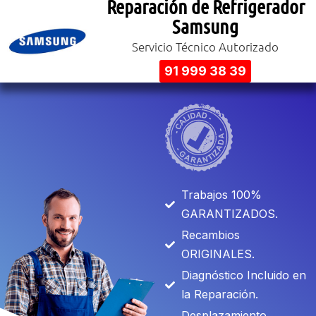
Reparación de Refrigerador
Samsung
Servicio Técnico Autorizado
91 999 38 39
Trabajos 100%
GARANTIZADOS.
Recambios
ORIGINALES.
Diagnóstico Incluido en
la Reparación.
Desplazamiento