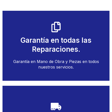
Llamar
Garantía en todas las
Llamar y Solicitar Técnico
Reparaciones.
Reparación de Frigoríficos
Garantía en Mano de Obra y Piezas en todos
nuestros servicios.
Llamar