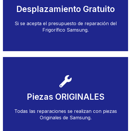
Desplazamiento Gratuito
Solicitar Cita con un Técnico
Si se acepta el presupuesto de reparación del
Desplazamiento Gratuito
Frigorífico Samsung.
Llamar
Piezas ORIGINALES
Solicitar Presupuesto con un Técnico
Todas las reparaciones se realizan con piezas
Piezas Originales
Originales de Samsung.