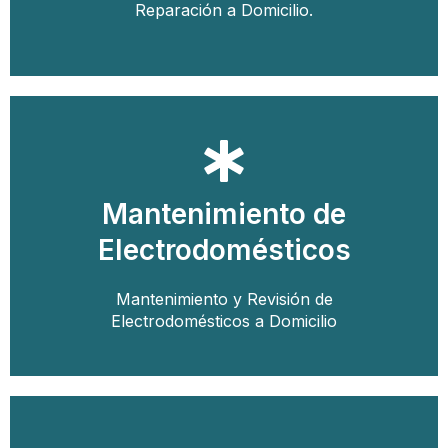
Reparación de
Reparación a Domicilio.
Llamar
Mantenimiento de
Solicitar Cita con un Técnico
Electrodomésticos
Electrodomésticos
Mantenimiento y Revisión de
Mantenimiento de
Electrodomésticos a Domicilio