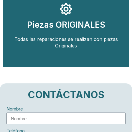
Llamar
Piezas ORIGINALES
Solicitar Presupuesto con un Técnico
Todas las reparaciones se realizan con piezas
Piezas Originales
Originales
CONTÁCTANOS
Nombre
Teléfono